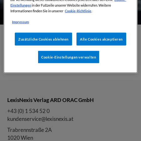
Einstellungen
in der Fußzeile unserer Website widerrufen. Weitere
Cookie-Richtlinie
Informationen finden Sie in unserer
.
Impressum
Zusätzliche Cookies ablehnen
Alle Cookies akzeptieren
Lexis+ AI Recherche & Protégé
Cookie-Einstellungen verwalten
30 Jul, 2026
10:00 CEST
1 Stunde
LexisNexis Verlag ARD ORAC GmbH
+43 (0) 1 534 52 0
kundenservice@lexisnexis.at
Trabrennstraße 2A
1020 Wien