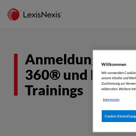
Anmeldung für Le
Willkommen
360® und Lexis+
Wir verwenden Cookies, 
unsere Inhalte und Werb
Zustimmung zur Verwend
Trainings
widerrufen. Weitere Inf
Impressum
Cookie-Einstellun