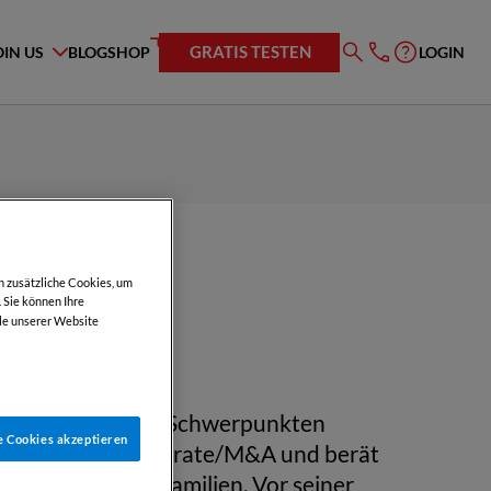
GRATIS TESTEN
OIN US
BLOG
SHOP
LOGIN
h zusätzliche Cookies, um
 Sie können Ihre
le unserer Website
t in Wien mit den Schwerpunkten
e Cookies akzeptieren
lge sowie Corporate/M&A und berät
nd Unternehmerfamilien. Vor seiner