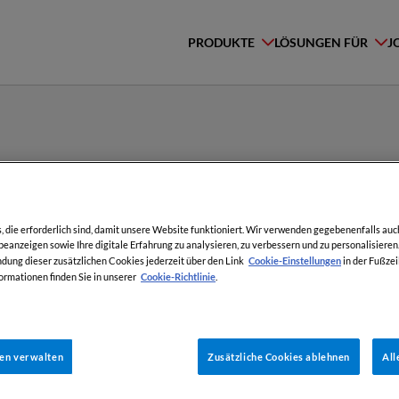
PRODUKTE
LÖSUNGEN FÜR
J
die erforderlich sind, damit unsere Website funktioniert. Wir verwenden gegebenenfalls auc
eanzeigen sowie Ihre digitale Erfahrung zu analysieren, zu verbessern und zu personalisieren.
Cookie-Einstellungen
ung dieser zusätzlichen Cookies jederzeit über den Link
in der Fußzei
Cookie-Richtlinie
ormationen finden Sie in unserer
.
DDr. Bernd Schneiderbauer ist Rechtsanwal
gen verwalten
Zusätzliche Cookies ablehnen
All
Corporate Governance/Unternehmensnachfo
nationale sowie internationale Mandanten u