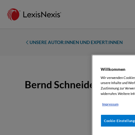
UNSERE AUTOR:INNEN UND EXPERT:INNEN
Willkommen
Wir verwenden Cookies, 
Bernd Schneiderbauer
unsere Inhalte und Werb
Zustimmung zur Verwend
widerrufen. Weitere Inf
Impressum
Cookie-Einstellun