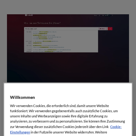
Österreichs neue Rechtsrecherche m
Willkommen
Power
Wir verwenden Cookies, die erforderlich sind, damit unsere Website
funktioniert. Wir verwenden gegebenenfalls auch zusätzliche Cookies, um
unsere Inhalte und Werbeanzeigen sowie Ihre digitale Erfahrung zu
Lexis+ eröffnet eine neue Ära der Rechtsrecherche, voll in
analysieren, zu verbessern und zu personalisieren. Sie können Ihre Zustimmung
mit AI. Sie arbeiten komfortabel, nahtlos und effizient in e
Cookie-
zur Verwendung dieser zusätzlichen Cookies jederzeit über den Link
Einstellungen
Produkt. Holen Sie sich pro Monat eine Arbeitswoche zurü
in der Fußzeile unserer Website widerrufen. Weitere