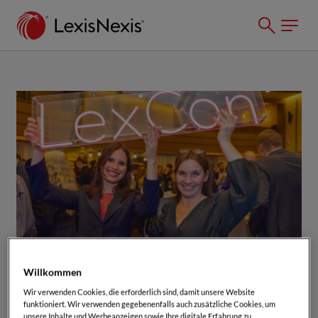
Willkommen
AKTUELL
Wir verwenden Cookies, die erforderlich sind, damit unsere Website
Lexis+ AI vereint Legal AI,
funktioniert. Wir verwenden gegebenenfalls auch zusätzliche Cookies, um
unsere Inhalte und Werbeanzeigen sowie Ihre digitale Erfahrung zu