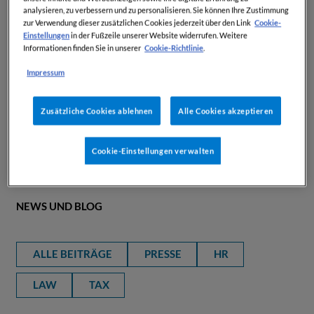
General AI und
analysieren, zu verbessern und zu personalisieren. Sie können Ihre Zustimmung
Cookie-
zur Verwendung dieser zusätzlichen Cookies jederzeit über den Link
Rechtsrecherche in einer
Einstellungen
in der Fußzeile unserer Website widerrufen. Weitere
Cookie-Richtlinie
Informationen finden Sie in unserer
.
Plattform
Impressum
HR
LAW
TAX
Zusätzliche Cookies ablehnen
Alle Cookies akzeptieren
Cookie-Einstellungen verwalten
NEWS UND BLOG
ALLE BEITRÄGE
PRESSE
HR
LAW
TAX