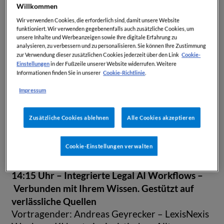
Chancen, Herausforderungen und neuen
Willkommen
Lösungsansätzen aus. Nutzen Sie die
Wir verwenden Cookies, die erforderlich sind, damit unsere Website
Gelegenheit, aktuelle Tools kennenzulernen,
funktioniert. Wir verwenden gegebenenfalls auch zusätzliche Cookies, um
Praxiserfahrungen zu sammeln und sich aus
unsere Inhalte und Werbeanzeigen sowie Ihre digitale Erfahrung zu
analysieren, zu verbessern und zu personalisieren. Sie können Ihre Zustimmung
erster Hand mit den Impulsgeber:innen des
Cookie-
zur Verwendung dieser zusätzlichen Cookies jederzeit über den Link
digitalen Wandels zu vernetzen.
Einstellungen
in der Fußzeile unserer Website widerrufen. Weitere
Cookie-Richtlinie
Informationen finden Sie in unserer
.
Programm:
Impressum
14:00 Uhr – Eröffnung & Begrüßung
Zusätzliche Cookies ablehnen
Alle Cookies akzeptieren
Begrüßung der Teilnehmer und kurze
Einführung ins Thema Künstliche Intelligenz im
Cookie-Einstellungen verwalten
juristischen Bereich
14:15 Uhr – Integrierte Legal AI Workflows –
Verbunden mit Ihrem Wissen. Gestützt auf
verlässliche Quellen
Vortragender: Andreas Geyrecker – LexisNexis