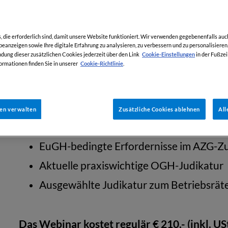
die erforderlich sind, damit unsere Website funktioniert. Wir verwenden gegebenenfalls auc
eanzeigen sowie Ihre digitale Erfahrung zu analysieren, zu verbessern und zu personalisieren.
Arbeitsrecht Webinar am 6.3.2025: Aktuelles
Cookie-Einstellungen
ung dieser zusätzlichen Cookies jederzeit über den Link
in der Fußzei
Cookie-Richtlinie
ormationen finden Sie in unserer
.
Franz Schrank
Zeit: 15.00 – 16.30 Uhr
gen verwalten
Zusätzliche Cookies ablehnen
All
inhaltliche Schwerpunkte:
EuGH-bedingte Erfordernisse im AZG-Z
Aktuelle praxiswichtige OGH-Judikatur
Ausgewählte Judikatur zum Betriebsrä
Das Webinar kostet regulär € 210,- (inkl. USt