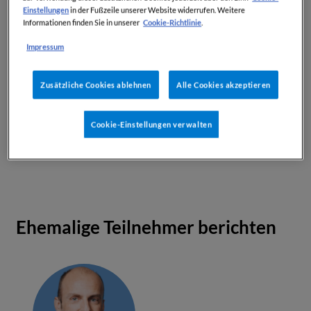
der absolvierten Fortbildungseinheiten an
Einstellungen
in der Fußzeile unserer Website widerrufen. Weitere
die KSW.
Cookie-Richtlinie
Informationen finden Sie in unserer
.
Die Teilnahmebestätigungen können ca 4
Impressum
Monate lang auch selbst
heruntergeladen und ausgedruckt werden,
Zusätzliche Cookies ablehnen
Alle Cookies akzeptieren
allerdings können die eingegebenen
persönlichen Daten nicht mehr verändert
Cookie-Einstellungen verwalten
werden.
Ehemalige Teilnehmer berichten