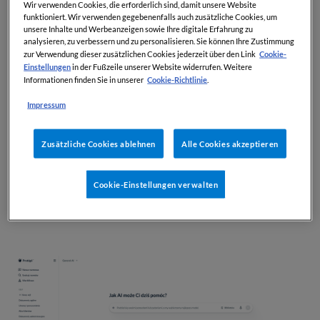
Wir verwenden Cookies, die erforderlich sind, damit unsere Website
zapytań. Rozwiązanie prowadzi użytkownika
funktioniert. Wir verwenden gegebenenfalls auch zusätzliche Cookies, um
unsere Inhalte und Werbeanzeigen sowie Ihre digitale Erfahrung zu
przez uporządkowane etapy pracy – od analizy
analysieren, zu verbessern und zu personalisieren. Sie können Ihre Zustimmung
dokumentów po materiały gotowe do
Cookie-
zur Verwendung dieser zusätzlichen Cookies jederzeit über den Link
Einstellungen
in der Fußzeile unserer Website widerrufen. Weitere
weryfikacji przez prawnika.
Cookie-Richtlinie
Informationen finden Sie in unserer
.
Impressum
Zusätzliche Cookies ablehnen
Alle Cookies akzeptieren
Wartość dla użytkownika:
bezpieczny sposób korzystania z
Cookie-Einstellungen verwalten
AI