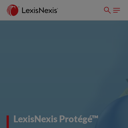
LexisNexis Protégé™