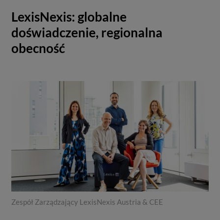
LexisNexis: globalne
doświadczenie, regionalna
obecność
Zespół Zarządzający LexisNexis Austria & CEE