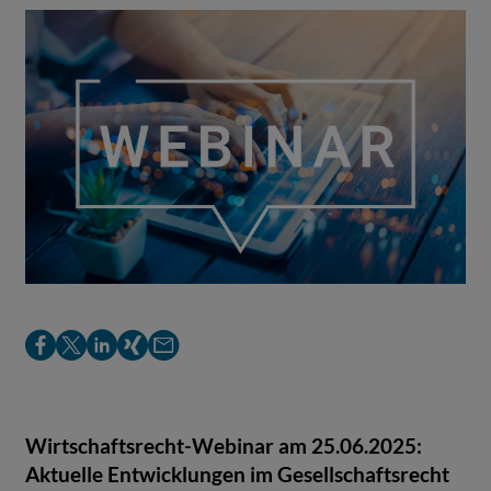
Auf
Auf
Auf
Auf
Per
Facebook
X
LinkedIn
Xing
E-
teilen
teilen
teilen
teilen
Mail
teilen
Wirtschaftsrecht-Webinar am 2
5
.06.
2025:
Aktuelle Entwicklungen im Gesellschaftsrecht