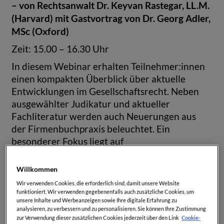
– von Rechtsanwalt Dr. Keyvan Rastegar, LL.M.
(Harvard) mit Gastvortrag von Dr. Georg Adler,
MSc (Oxford)
Zeit: 15.00 – 16.30 Uhr
In diesem Webinar erhalten Teilnehmer:innen
einen kompakten Überblick über aktuelle
Entwicklungen im Gesellschaftsrecht. Neben
ausgewählter Judikatur und aktueller
Fachliteratur werden auch Neuerungen aus
der Firmenbuchpraxis beleuchtet. Ein
besonderer Fokus liegt auf
gesellschaftsrechtlichen Fragestellungen im
Zusammenhang mit Familienunternehmen,
Willkommen
einem wachsenden Forschungsfeld.
Wir verwenden Cookies, die erforderlich sind, damit unsere Website
Abschließend werden die wesentlichen
funktioniert. Wir verwenden gegebenenfalls auch zusätzliche Cookies, um
unsere Inhalte und Werbeanzeigen sowie Ihre digitale Erfahrung zu
gesellschafts- und zivilrechtlichen Vorhaben im
analysieren, zu verbessern und zu personalisieren. Sie können Ihre Zustimmung
aktuellen Regierungsprogramm vorgestellt und
Cookie-
zur Verwendung dieser zusätzlichen Cookies jederzeit über den Link