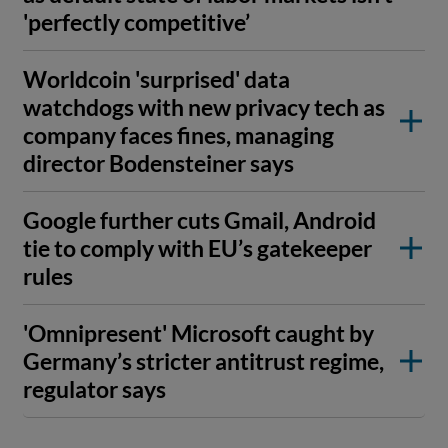
'perfectly competitive’
Worldcoin 'surprised' data
watchdogs with new privacy tech as
company faces fines, managing
director Bodensteiner says
Google further cuts Gmail, Android
tie to comply with EU’s gatekeeper
rules
'Omnipresent' Microsoft caught by
Germany’s stricter antitrust regime,
regulator says