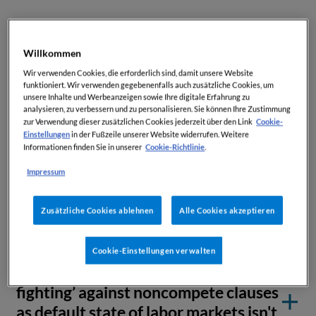
Willkommen
Erhältlich ab € 184,-* exkl. USt./Monat
Wir verwenden Cookies, die erforderlich sind, damit unsere Website
funktioniert. Wir verwenden gegebenenfalls auch zusätzliche Cookies, um
*Entspricht einem Jahrespreis in der Höhe ab € 2.209,-
unsere Inhalte und Werbeanzeigen sowie Ihre digitale Erfahrung zu
exkl. USt. Ab-Preis abhängig von Unternehmens- bzw.
analysieren, zu verbessern und zu personalisieren. Sie können Ihre Zustimmung
Cookie-
zur Verwendung dieser zusätzlichen Cookies jederzeit über den Link
Kanzleigröße.
Einstellungen
in der Fußzeile unserer Website widerrufen. Weitere
Cookie-Richtlinie
Informationen finden Sie in unserer
.
Impressum
Leseprobe
Zusätzliche Cookies ablehnen
Alle Cookies akzeptieren
Cookie-Einstellungen verwalten
US FTC's Khan vows to 'keep
fighting’ against noncompete clauses
as default state of labor markets isn't