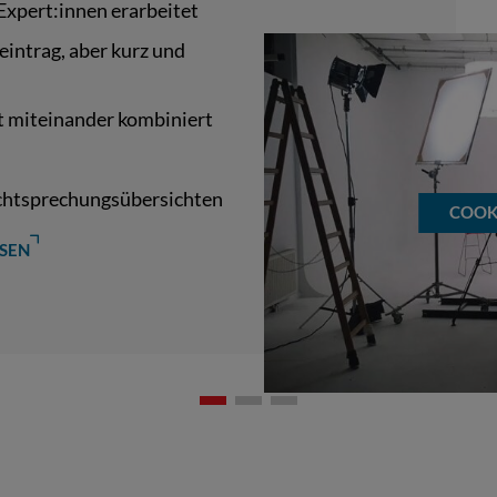
xpert:innen erarbeitet
neintrag, aber kurz und
t miteinander kombiniert
echtsprechungsübersichten
COOK
ESEN