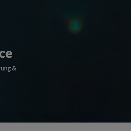
nce
tung &